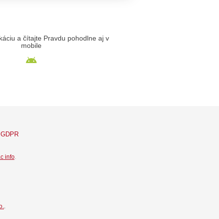
likáciu a čítajte Pravdu pohodlne aj v
mobile
GDPR
c info
.
o.
.