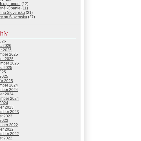
eh o prameni
(12)
odné kúpanie
(11)
y na Slovensku
(21)
ry na Slovensku
(27)
hív
2026
c 2026
ár 2026
mber 2025
ber 2025
ember 2025
st 2025
2025
 2025
uár 2025
mber 2024
mber 2024
ber 2024
ember 2024
 2024
ber 2023
ember 2023
st 2023
 2023
mber 2022
ber 2022
ember 2022
st 2022