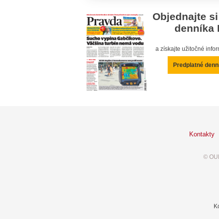
Objednajte si
denníka 
a získajte užitočné inf
Predplatné denn
Kontakty
© OUR
K