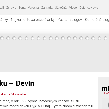
tail
Zdravie
Žena
Varecha
Záhrada
Užitočná
Video
DefenceNews
lánky
Najkomentovanejšie články
Zoznam blogov
Komerčné blog
ku – Devín
mi
mino5
iska na Slovensku
ve moc, v roku 850 vyhnal bavorských kňazov, zrušil
územie medzi riekou Dyje a Dunaj. Týmto činom si znepriatelil