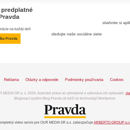
 predplatné
Pravda
stiahnite si ap
ormácie na každý deň
sledujte naše sociálne siete
íka Pravda
Reklama
Otázky a odpovede
Podmienky používania
Cookies
 MEDIA SR a. s. 2026. Autorské práva sú vyhradené a vykonáva ich vydavateľ,
via
Blogovací systém Blog.Pravda.sk beží na technológií Wordpress.
ompletný video servis pre OUR MEDIA SR a.s. zabezpečuje
ARBERTO GROUP s.r.