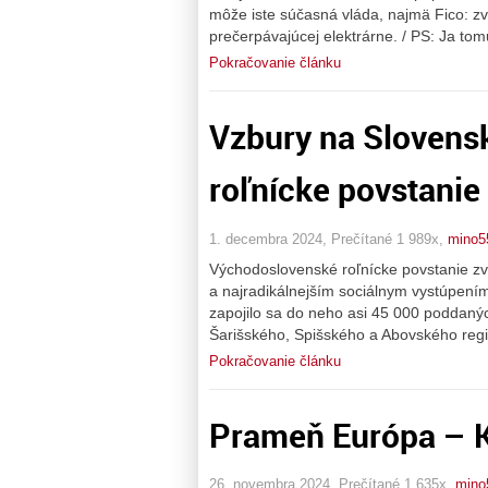
môže iste súčasná vláda, najmä Fico: 
prečerpávajúcej elektrárne. / PS: Ja tom
Pokračovanie článku
Vzbury na Slovens
roľnícke povstanie
1. decembra 2024, Prečítané 1 989x,
mino5
Východoslovenské roľnícke povstanie zv
a najradikálnejším sociálnym vystúpením
zapojilo sa do neho asi 45 000 poddaný
Šarišského, Spišského a Abovského región
Pokračovanie článku
Prameň Európa – 
26. novembra 2024, Prečítané 1 635x,
mino