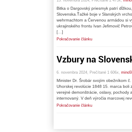
15. novembra 2024, Prečítané 2 473x,
mino
Bitka o Dargovský priesmyk patrí dĺžkou
Slovenska.Ťažké boje v Slanských vrc
wehrmachtom a Červenou armádou si vyžia
ukrajinského frontu Ivan Jefimovič Petro
[…]
Pokračovanie článku
Vzbury na Slovens
6. novembra 2024, Prečítané 1 606x,
mino5
Minister Dr. Šrobár svojím obežníkom č.
Uhorskej revolúcie 1848 15. marca boli
verejné demonštrácie, oslavy, pochody
internovaný. V deň výročia marcovej re
Pokračovanie článku