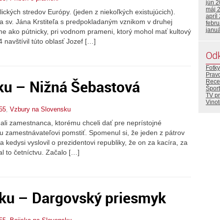
jún 
máj 
kých stredov Európy. (jeden z niekoľkých existujúcich).
apríl
 sv. Jána Krstiteľa s predpokladaným vznikom v druhej
febr
janu
jme ako pútnicky, pri vodnom prameni, ktorý mohol mať kultový
navštívil túto oblasť Jozef […]
Od
Fotky
Prav
ku – Nižná Šebastová
Rece
Šport
TV p
Vino
55
,
Vzbury na Slovensku
li zamestnanca, ktorému chceli dať pre neprístojné
u zamestnávateľovi pomstiť. Spomenul si, že jeden z pátrov
kedysi vyslovil o prezidentovi republiky, že on za kacíra, za
l to četníctvu. Začalo […]
sku – Dargovský priesmyk