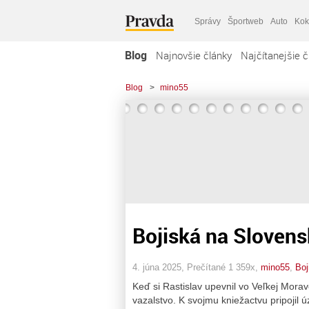
Správy
Športweb
Auto
Kok
Blog
Najnovšie články
Najčítanejšie č
Blog
>
mino55
Bojiská na Slovens
4. júna 2025, Prečítané 1 359x,
mino55
,
Boj
Keď si Rastislav upevnil vo Veľkej Mora
vazalstvo. K svojmu kniežactvu pripojil 