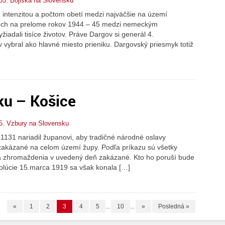
55
,
Bojiska na Slovensku
, intenzitou a počtom obetí medzi najväčšie na území
hoch na prelome rokov 1944 – 45 medzi nemeckým
dali tisíce životov. Práve Dargov si generál 4.
v vybral ako hlavné miesto prieniku. Dargovský priesmyk totiž
ku – Košice
5
,
Vzbury na Slovensku
 1131 nariadil županovi, aby tradičné národné oslavy
 zakázané na celom území župy. Podľa príkazu sú všetky
 a zhromaždenia v uvedený deň zakázané. Kto ho poruší bude
volúcie 15.marca 1919 sa však konala […]
«
1
2
3
4
5
...
10
...
»
Posledná »