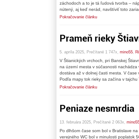
záchodoch a to je tá ľudová tvorba – ná
nútený, aj keď nerád, navštíviť toto zari
Pokračovanie článku
Prameň rieky Štiav
5. apríla 2025, Prečítané 1 747x,
mino55
,
R
V Štianických vrchoch, pri Banskej Štiavn
na území mesta v súčasnosti nachádza v
dostáva až v dolnej časti mesta. V čase
Podľa mapy tok rieky sa začína v tajchu
Pokračovanie článku
Peniaze nesmrdia
13. februára 2025, Prečítané 2 063x,
mino5
Po dlhšom čase som bol v Bratislave na 
verejného WC bol v minulosti poplatok 50