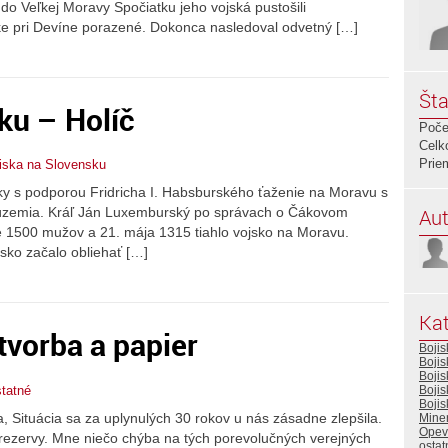
do Veľkej Moravy Spočiatku jeho vojská pustošili
itke pri Devíne porazené. Dokonca nasledoval odvetný […]
Šta
ku – Holíč
Poče
Celk
Prie
iska na Slovensku
y s podporou Fridricha I. Habsburského ťaženie na Moravu s
Aut
e územia. Kráľ Ján Luxemburský po správach o Čákovom
le 1500 mužov a 21. mája 1315 tiahlo vojsko na Moravu.
sko začalo obliehať […]
Kat
 tvorba a papier
Boji
Boji
Boji
statné
Bojis
Bojis
 Situácia sa za uplynulých 30 rokov u nás zásadne zlepšila.
Miner
Opev
 rezervy. Mne niečo chýba na tých porevolučných verejných
ostat