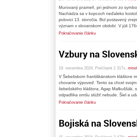
Murovaný prameň, pri jednom zo symbolic
Nachádza sa v kopcoch neďaleko kostola
polovici 13. storočia. Bol postavený zre
význam v slovanskom období. V júli 1764 
Pokračovanie článku
Vzbury na Slovens
19. novembra 2024, Prečítané 2 317x,
mino
V Šebešskom františkánskom kláštore ma
chovanie výpoveď. Tento sa chcel svojm
šebešského kláštora, Agap Malkuššák, sa 
odpadlíka omšu slúžiť nebude. Šiel a uda
Pokračovanie článku
Bojiská na Sloven