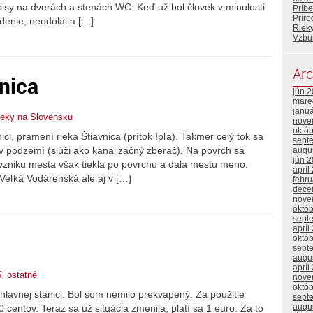
pisy na dverách a stenách WC. Keď už bol človek v minulosti
Príb
Prír
adenie, neodolal a […]
Riek
Vzbu
Arc
nica
jún 
mare
janu
ieky na Slovensku
nove
októ
ici, pramení rieka Štiavnica (prítok Ipľa). Takmer celý tok sa
sept
 podzemí (slúži ako kanalizačný zberač). Na povrch sa
augu
jún 
 vzniku mesta však tiekla po povrchu a dala mestu meno.
apríl
 Veľká Vodárenská ale aj v […]
febr
dece
nove
októ
sept
apríl
októ
sept
augu
apríl
5
,
ostatné
nove
októ
hlavnej stanici. Bol som nemilo prekvapený. Za použitie
sept
augu
 centov. Teraz sa už situácia zmenila, platí sa 1 euro. Za to