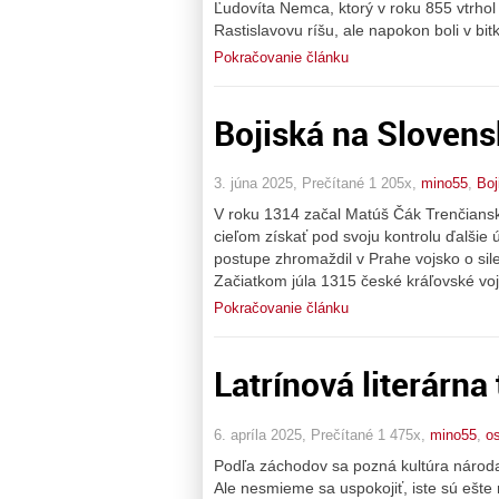
Ľudovíta Nemca, ktorý v roku 855 vtrhol 
Rastislavovu ríšu, ale napokon boli v b
Pokračovanie článku
Bojiská na Slovens
3. júna 2025, Prečítané 1 205x,
mino55
,
Boj
V roku 1314 začal Matúš Čák Trenčiansk
cieľom získať pod svoju kontrolu ďalši
postupe zhromaždil v Prahe vojsko o si
Začiatkom júla 1315 české kráľovské voj
Pokračovanie článku
Latrínová literárna
6. apríla 2025, Prečítané 1 475x,
mino55
,
o
Podľa záchodov sa pozná kultúra národa,
Ale nesmieme sa uspokojiť, iste sú ešte