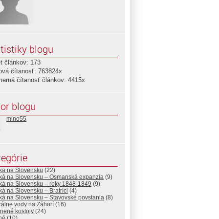
tistiky blogu
t článkov: 173
ová čítanosť: 763824x
merná čítanosť článkov: 4415x
or blogu
mino55
egórie
ska na Slovensku
(22)
ská na Slovensku – Osmanská expanzia
(9)
ská na Slovensku – roky 1848-1849
(9)
ká na Slovensku – Bratríci
(4)
ká na Slovensku – Stavovské povstania
(8)
álne vody na Záhorí
(16)
nené kostoly
(24)
né
(10)