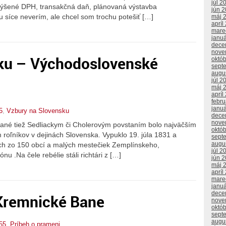
júl 2
zvýšené DPH, transakčná daň, plánovaná výstavba
jún 
u síce neverím, ale chcel som trochu potešiť […]
máj 
apríl
mare
janu
dece
nove
ku – Východoslovenské
októ
sept
augu
júl 2
máj 
apríl
febr
janu
5
,
Vzbury na Slovensku
dece
nove
ané tiež Sedliackym či Cholerovým povstaním bolo najväčším
októ
 roľníkov v dejinách Slovenska. Vypuklo 19. júla 1831 a
sept
augu
ch zo 150 obcí a malých mestečiek Zemplínskeho,
júl 2
u .Na čele rebélie stáli richtári z […]
jún 
máj 
apríl
mare
janu
dece
Kremnické Bane
nove
októ
sept
augu
55
,
Príbeh o prameni