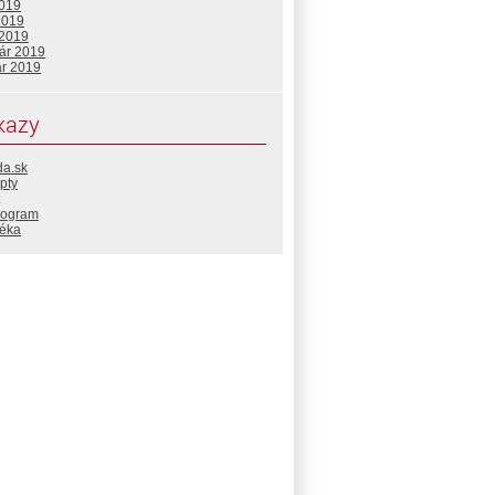
2019
2019
 2019
uár 2019
ár 2019
kazy
da.sk
pty
rogram
téka