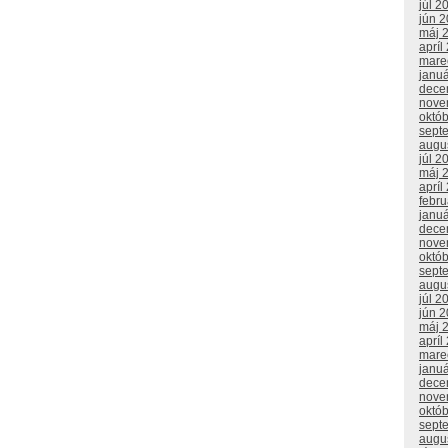
júl 2
jún 
máj 
apríl
mare
janu
dece
nove
októ
sept
augu
júl 2
máj 
apríl
febr
janu
dece
nove
októ
sept
augu
júl 2
jún 
máj 
apríl
mare
janu
dece
nove
októ
sept
augu