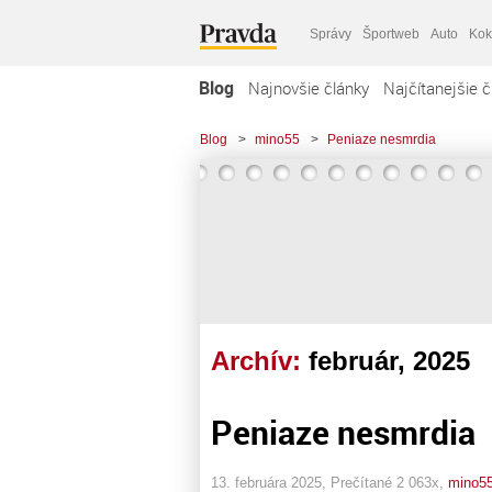
Správy
Športweb
Auto
Kok
Blog
Najnovšie články
Najčítanejšie č
Blog
>
mino55
>
Peniaze nesmrdia
Archív:
február, 2025
Peniaze nesmrdia
13. februára 2025, Prečítané 2 063x,
mino5