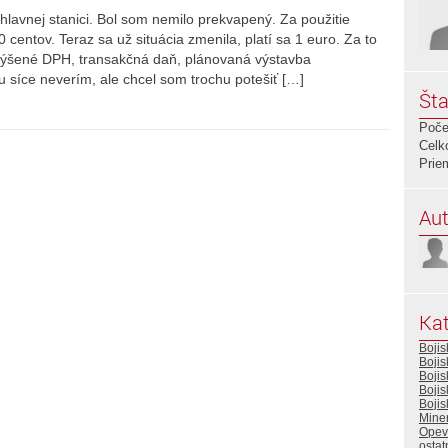
hlavnej stanici. Bol som nemilo prekvapený. Za použitie
 centov. Teraz sa už situácia zmenila, platí sa 1 euro. Za to
zvýšené DPH, transakčná daň, plánovaná výstavba
u síce neverím, ale chcel som trochu potešiť […]
Šta
Poče
Celk
Prie
Aut
Kat
Boji
Boji
Boji
Bojis
Bojis
Miner
Opev
ostat