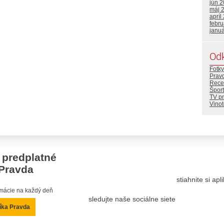
jún 
máj 
apríl
febr
janu
Od
Fotky
Prav
Rece
Šport
TV p
Vino
 predplatné
Pravda
stiahnite si ap
ormácie na každý deň
sledujte naše sociálne siete
íka Pravda