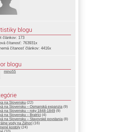
tistiky blogu
t článkov: 173
ová čítanosť: 763931x
merná čítanosť článkov: 4416x
or blogu
mino55
egórie
ska na Slovensku
(22)
ská na Slovensku – Osmanská expanzia
(9)
ská na Slovensku – roky 1848-1849
(9)
ká na Slovensku – Bratríci
(4)
ká na Slovensku – Stavovské povstania
(8)
álne vody na Záhorí
(16)
nené kostoly
(24)
né
(10)