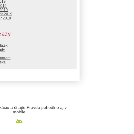
2019
2019
 2019
uár 2019
ár 2019
kazy
da.sk
pty
rogram
téka
likáciu a čítajte Pravdu pohodlne aj v
mobile