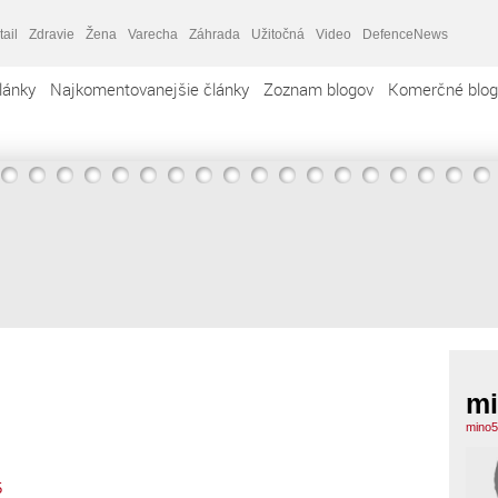
tail
Zdravie
Žena
Varecha
Záhrada
Užitočná
Video
DefenceNews
lánky
Najkomentovanejšie články
Zoznam blogov
Komerčné blog
mi
mino5
5