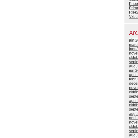
Príb
Prír
Riek
Vzbu
Arc
jún 
mare
janu
nove
októ
sept
augu
jún 
apríl
febr
dece
nove
októ
sept
apríl
októ
sept
augu
apríl
nove
októ
sept
augu