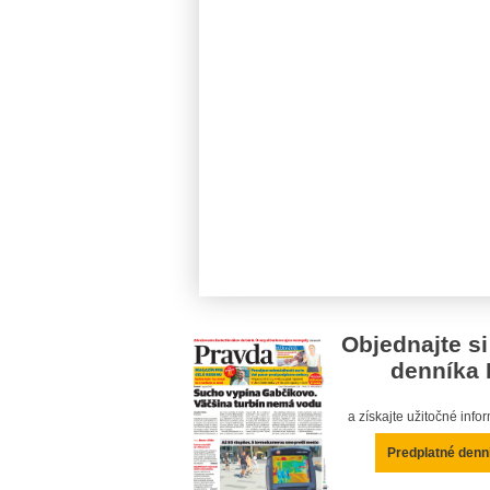
Objednajte si
denníka 
a získajte užitočné inf
Predplatné denn