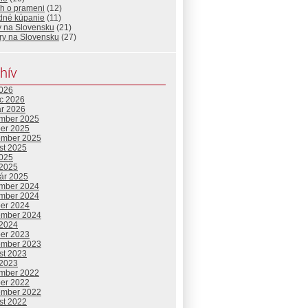
eh o prameni
(12)
odné kúpanie
(11)
y na Slovensku
(21)
ry na Slovensku
(27)
hív
2026
c 2026
ár 2026
mber 2025
ber 2025
ember 2025
st 2025
2025
 2025
uár 2025
mber 2024
mber 2024
ber 2024
ember 2024
 2024
ber 2023
ember 2023
st 2023
 2023
mber 2022
ber 2022
ember 2022
st 2022