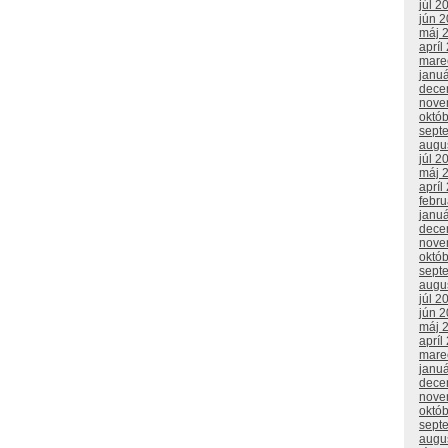
júl 2
jún 
máj 
apríl
mare
janu
dece
nove
októ
sept
augu
júl 2
máj 
apríl
febr
janu
dece
nove
októ
sept
augu
júl 2
jún 
máj 
apríl
mare
janu
dece
nove
októ
sept
augu