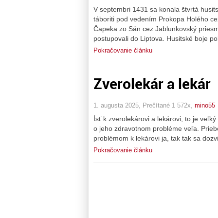
V septembri 1431 sa konala štvrtá husit
táboriti pod vedením Prokopa Holého ce
Čapeka zo Sán cez Jablunkovský priesmyk.
postupovali do Liptova. Husitské boje po
Pokračovanie článku
Zverolekár a lekár
1. augusta 2025, Prečítané 1 572x,
mino55
Ísť k zverolekárovi a lekárovi, to je ve
o jeho zdravotnom probléme veľa. Prieb
problémom k lekárovi ja, tak tak sa dozv
Pokračovanie článku