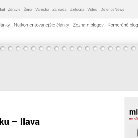
tail
Zdravie
Žena
Varecha
Záhrada
Užitočná
Video
DefenceNews
lánky
Najkomentovanejšie články
Zoznam blogov
Komerčné blog
mi
ku – Ilava
mino5
5