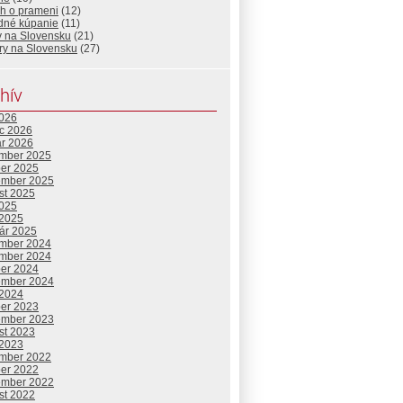
eh o prameni
(12)
odné kúpanie
(11)
y na Slovensku
(21)
ry na Slovensku
(27)
hív
2026
c 2026
ár 2026
mber 2025
ber 2025
ember 2025
st 2025
2025
 2025
uár 2025
mber 2024
mber 2024
ber 2024
ember 2024
 2024
ber 2023
ember 2023
st 2023
 2023
mber 2022
ber 2022
ember 2022
st 2022