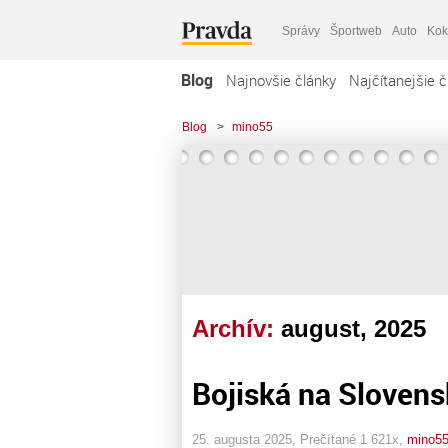
Správy
Športweb
Auto
Kok
Blog
Najnovšie články
Najčítanejšie č
Blog
>
mino55
Archív:
august, 2025
Bojiská na Slovens
25. augusta 2025, Prečítané 1 621x,
mino5