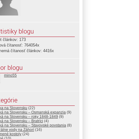
tistiky blogu
t článkov: 173
ová čítanosť: 764054x
merná čítanosť článkov: 4416x
or blogu
mino55
egórie
ska na Slovensku
(22)
ská na Slovensku – Osmanská expanzia
(9)
ská na Slovensku – roky 1848-1849
(9)
ká na Slovensku – Bratríci
(4)
ká na Slovensku – Stavovské povstania
(8)
álne vody na Záhorí
(16)
nené kostoly
(24)
né
(10)