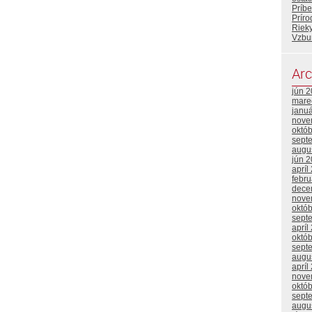
Príb
Prír
Riek
Vzbu
Arc
jún 
mare
janu
nove
októ
sept
augu
jún 
apríl
febr
dece
nove
októ
sept
apríl
októ
sept
augu
apríl
nove
októ
sept
augu