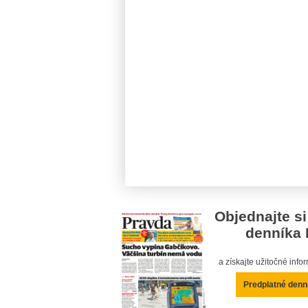
Objednajte si
denníka 
a získajte užitočné inf
Predplatné denn