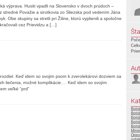
ská výprava. Husiti vpadli na Slovensko v dvoch prúdoch –
z stredné Považie a sirotkovia zo Sliezska pod vedením Jána
 Obe skupiny sa stretli pri Žiline, ktorú vyplienili a spoločne
kračovali cez Prievidzu a […]
Šta
Poče
Celk
Prie
Aut
ľký rozdiel. Keď idem so svojim psom k zverolekárovi dozviem sa
eh liečenia, možné komplikácie…. Keď idem so svojím
iem veľké “prd”
Kat
Boji
Boji
Boji
Bojis
Bojis
Miner
Opev
ostat