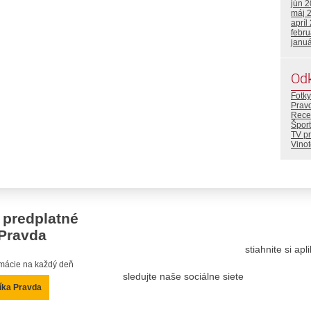
jún 
máj 
apríl
febr
janu
Od
Fotky
Prav
Rece
Šport
TV p
Vino
 predplatné
Pravda
stiahnite si ap
ormácie na každý deň
sledujte naše sociálne siete
íka Pravda