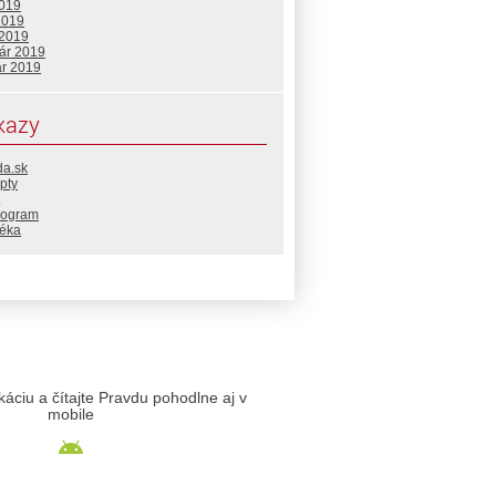
2019
2019
 2019
uár 2019
ár 2019
kazy
da.sk
pty
rogram
téka
likáciu a čítajte Pravdu pohodlne aj v
mobile